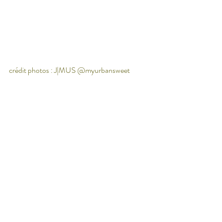
crédit photos : J|MUS @myurbansweet