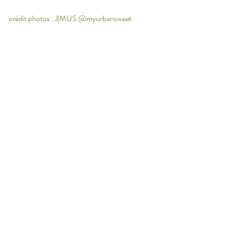
crédit photos : J|MUS @myurbansweet