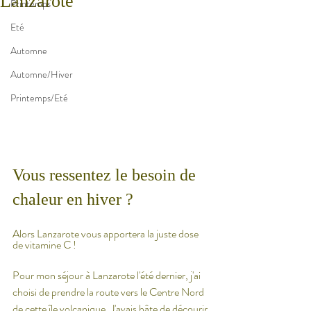
Lanzarote
Printemps
Eté
Automne
Automne/Hiver
Printemps/Eté
Vous ressentez le besoin de 
chaleur en hiver ? 
Alors Lanzarote vous apportera la juste dose 
de vitamine C !
Pour mon séjour à Lanzarote l'été dernier, j'ai 
choisi de prendre la route vers le Centre Nord 
de cette île volcanique. J'avais hâte de décourir 