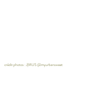
crédit photos : J|MUS @myurbansweet