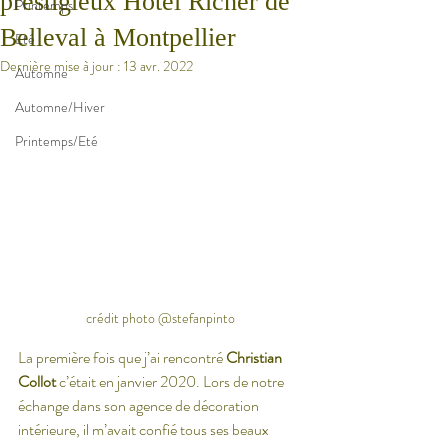
prestigieux Hôtel Richer de
Printemps
Belleval à Montpellier
Eté
Dernière mise à jour :
13 avr. 2022
Automne
Automne/Hiver
Printemps/Eté
crédit photo @stefanpinto
La première fois que j’ai rencontré 
Christian 
Collot
 c’était en janvier 2020. Lors de notre 
échange dans son agence de décoration 
intérieure, il m’avait confié tous ses beaux 