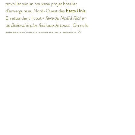
travailler sur un nouveau projet hôtelier 
d’envergure au Nord-Ouest des 
Etats Unis
. 
En attendant il veut « 
faire du Noël à Richer 
de Belleval le plus féérique de tous
« . On ne le 
remerciera jamais assez pour la magie qu’il 
dépose délicatement partout où il passe. 
crédit photo @stefanpinto
Cette visite guidée vous a plu ? n’hésitez pas à 
vous rendre sur nos comptes Instagram 