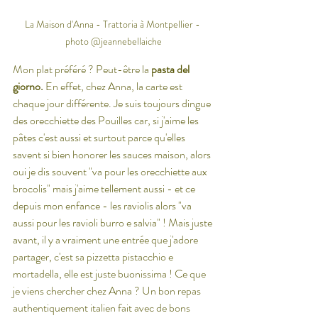
La Maison d'Anna - Trattoria à Montpellier - 
photo @jeannebellaiche
Mon plat préféré ? Peut-être la 
pasta del 
giorno. 
En effet, chez Anna, la carte est 
chaque jour différente. Je suis toujours dingue 
des orecchiette des Pouilles car, si j'aime les 
pâtes c'est aussi et surtout parce qu'elles 
savent si bien honorer les sauces maison, alors 
oui je dis souvent "va pour les orecchiette aux 
brocolis" mais j'aime tellement aussi - et ce 
depuis mon enfance - les raviolis alors "va 
aussi pour les ravioli burro e salvia" ! Mais juste 
avant, il y a vraiment une entrée que j'adore 
partager, c'est sa pizzetta pistacchio e 
mortadella, elle est juste buonissima ! Ce que 
je viens chercher chez Anna ? Un bon repas 
authentiquement italien fait avec de bons 