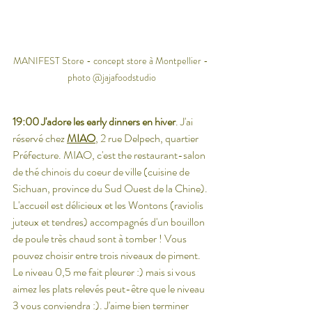
MANIFEST Store - concept store à Montpellier - 
photo @jajafoodstudio
19:00 J'adore les early dinners en hiver
. J'ai 
réservé chez 
MIAO
, 2 rue Delpech, quartier 
Préfecture. MIAO, c'est the restaurant-salon 
de thé chinois du coeur de ville (cuisine de 
Sichuan, province du Sud Ouest de la Chine). 
L'accueil est délicieux et les Wontons (raviolis 
juteux et tendres) accompagnés d'un bouillon 
de poule très chaud sont à tomber ! Vous 
pouvez choisir entre trois niveaux de piment. 
Le niveau 0,5 me fait pleurer :) mais si vous 
aimez les plats relevés peut-être que le niveau 
3 vous conviendra :). J'aime bien terminer 