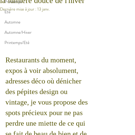
la lumière douce de l'hiver
Printemps
Dernière mise à jour :
13 janv.
Eté
Automne
Automne/Hiver
Printemps/Eté
Restaurants du moment, 
expos à voir absolument, 
adresses déco où dénicher 
des pépites design ou 
vintage, je vous propose des 
spots précieux pour ne pas 
perdre une miette de ce qui 
se fait de beau de bien et de 