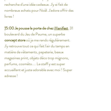
recherche d'une idée cadeaux. J'y ai fait de 
nombreux achats pour Noël. J'adore offrir des 
livres !
1
5:00 Je pousse la porte de chez 
Manifest
, 31 
boulevard du Jeu de Paume, un superbe 
concept store
 où je me rends régulièrement. 
J'y retrouve tout ce qui fait l'air du temps en 
matière de vêtements, papeterie, beaux 
magazines print, objets déco trop mignons, 
parfums, cosméto.... Le staff y est super 
accueillant et juste adorable avec moi ! Super 
adresse !