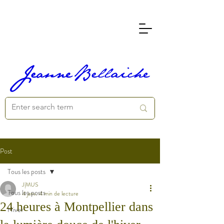
Post
Tous les posts
J|MUS
Tous les posts
4 janv.
4 min de lecture
24 heures à Montpellier dans
Hiver